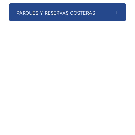
PARQUES Y RESERVAS COSTERAS
QUINTERO PROFUNDO
OLMUÉ RELIGIOSO Y CULTURAL
TESOROS ESCONDIDOS DE VALPARAÍSO:
HISTORIA, COMERCIO Y TRADICION
WALKING TOUR: CAMINATA PATRIMONIAL
VALPARAÍSO PANORÁMICO:
REENCUENTRO CON LA CIUDAD PUERTO