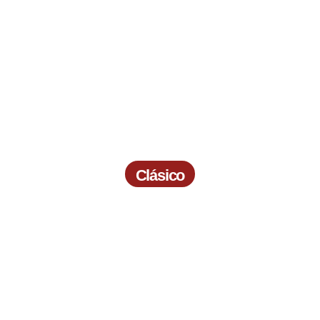
Clásico
Viña del Mar
Origen Santiago
5 Días -
4 Noches
Ver Detalle