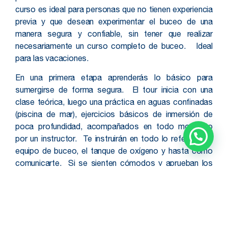
curso es ideal para personas que no tienen experiencia
previa y que desean experimentar el buceo de una
manera segura y confiable, sin tener que realizar
necesariamente un curso completo de buceo. Ideal
para las vacaciones.
En una primera etapa aprenderás lo básico para
sumergirse de forma segura. El tour inicia con una
clase teórica, luego una práctica en aguas confinadas
(piscina de mar), ejercicios básicos de inmersión de
poca profundidad, acompañados en todo momento
por un instructor. Te instruirán en todo lo referente al
equipo de buceo, el tanque de oxígeno y hasta cómo
comunicarte. Si se sienten cómodos y aprueban los
ejercicios iniciales, en una segunda etapa, nos dirigimos
en una embarcación mar adentro, a un lugar protegido
que tiene una profundidad de 12 metros aprox. donde
pondrás en práctica lo aprendido y sin duda disfrutar de
las maravillas del océano.