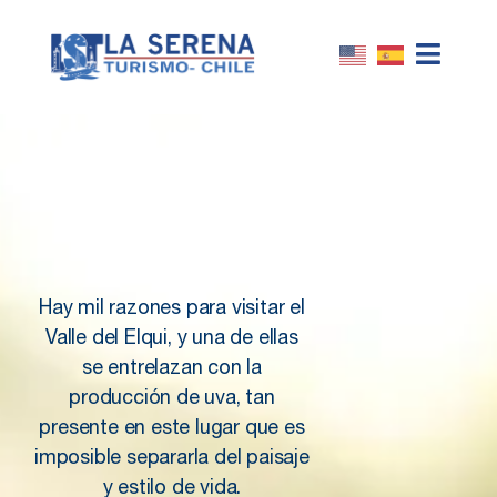
Valle del Elqui con
experiencia
Enoturística
Hay mil razones para visitar el
Valle del Elqui, y una de ellas
se entrelazan con la
producción de uva, tan
presente en este lugar que es
imposible separarla del paisaje
y estilo de vida.