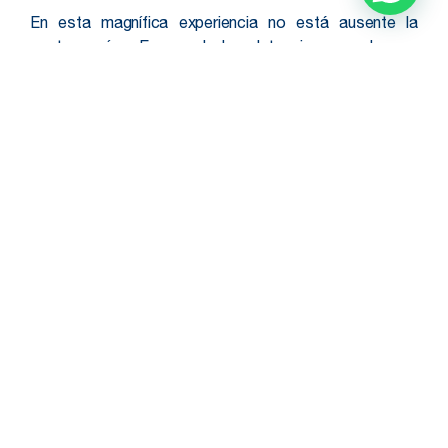
En esta magnífica experiencia no está ausente la
gastronomía. En una de las detenciones podremos
disfrutar de un exquisito almuerzo en un restaurant
local, que nos espera y sorprende con sus
preparaciones.
Vivamos juntos esta experiencia.
Un tour full day para
saborear, conectar y dejarse llevar por la magia del
Elqui.